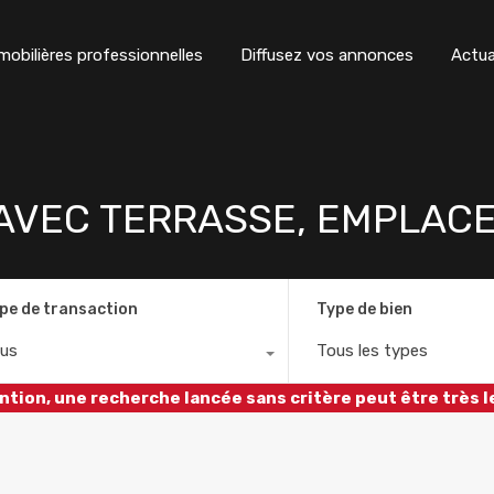
obilières professionnelles
Diffusez vos annonces
Actua
l AVEC TERRASSE, EMPLAC
pe de transaction
Type de bien
us
Tous les types
ntion, une recherche lancée sans critère peut être très l