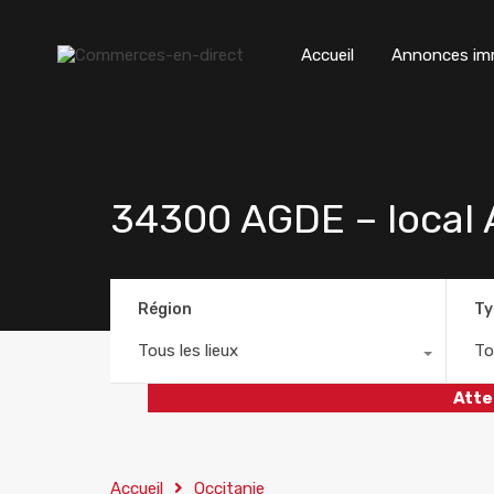
Accueil
Annonces imm
34300 AGDE – loca
Région
Ty
Tous les lieux
To
Atte
Accueil
Occitanie