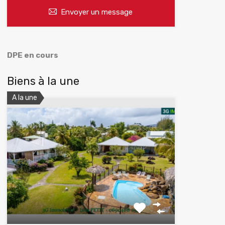
Envoyer un message
DPE en cours
Biens à la une
A la une