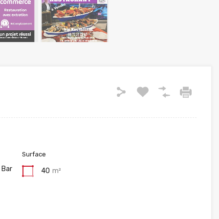
Surface
 Bar
40
m²