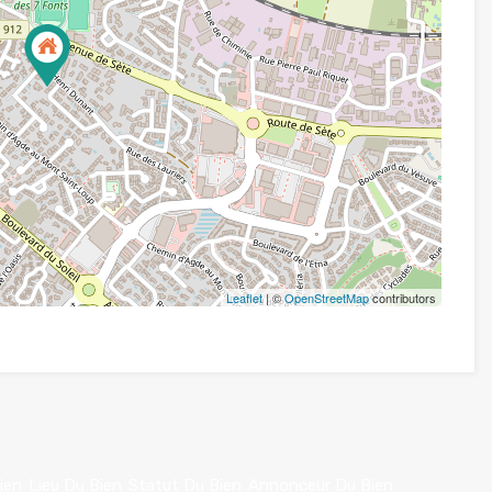
Leaflet
| ©
OpenStreetMap
contributors
ien
Lieu Du Bien
Statut Du Bien
Annonceur Du Bien