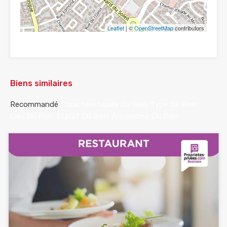
Leaflet
| ©
OpenStreetMap
contributors
Biens similaires
Recommandé
Caractéristiques Du Bien
Type De Bien
Lieu Du Bien
Statut Du Bien
Annonceur Du Bien