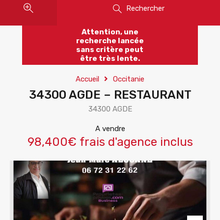
Rechercher
Attention, une
recherche lancée
sans critère peut
être très lente.
Accueil
Occitanie
34300 AGDE – RESTAURANT
34300 AGDE
A vendre
98,400€ frais d'agence inclus