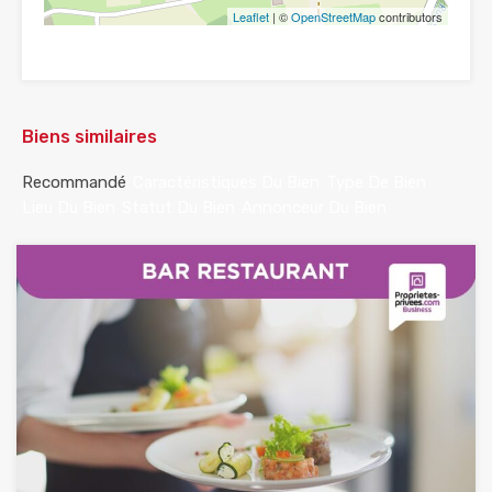
Leaflet
| ©
OpenStreetMap
contributors
Biens similaires
Recommandé
Caractéristiques Du Bien
Type De Bien
Lieu Du Bien
Statut Du Bien
Annonceur Du Bien