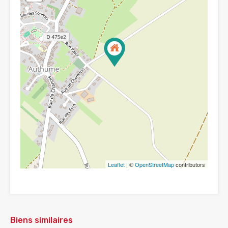
Leaflet
| ©
OpenStreetMap
contributors
Biens similaires