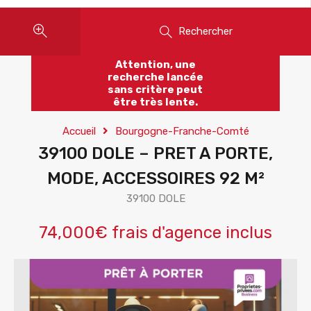
Rechercher
Attention, une
recherche lancée
sans critère peut
être très lente.
Accueil
Bourgogne-Franche-Comté
39100 DOLE – PRET A PORTE,
MODE, ACCESSOIRES 92 M²
39100 DOLE
74,000€ frais d'agence inclus