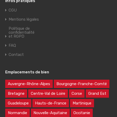
Infos pratiques
CGU
Mentions légales
Politique de
confidentialité
et RGPD
FAQ
Contact
Emplacements de bien
Auvergne-Rhône-Alpes
Bourgogne-Franche-Comté
Bretagne
Centre-Val de Loire
Corse
Grand Est
Guadeloupe
Hauts-de-France
Martinique
Normandie
Nouvelle-Aquitaine
Occitanie