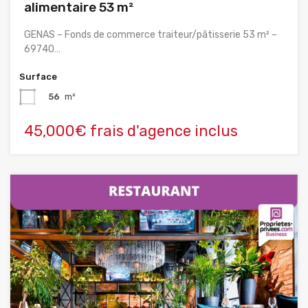
alimentaire 53 m²
GENAS – Fonds de commerce traiteur/pâtisserie 53 m² –
69740…
Surface
56
m²
45,000€ frais d'agence inclus