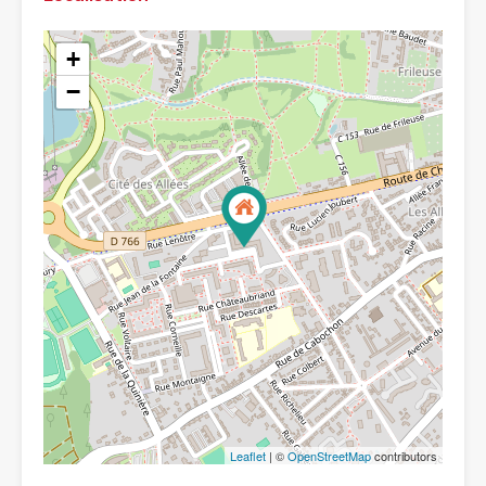
+
−
Leaflet
| ©
OpenStreetMap
contributors