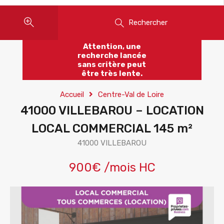
Rechercher
Attention, une
recherche lancée
sans critère peut
être très lente.
Accueil
Centre-Val de Loire
41000 VILLEBAROU – LOCATION
LOCAL COMMERCIAL 145 m²
41000 VILLEBAROU
900€ /mois HC