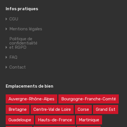
Infos pratiques
CGU
Mentions légales
Politique de
confidentialité
et RGPD
FAQ
Contact
Emplacements de bien
Auvergne-Rhône-Alpes
Bourgogne-Franche-Comté
Bretagne
Centre-Val de Loire
Corse
Grand Est
Guadeloupe
Hauts-de-France
Martinique