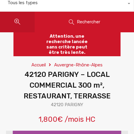
Tous les types
Rechercher
Attention, une
recherche lancée
sans critère peut
être très lente.
Accueil
Auvergne-Rhône-Alpes
42120 PARIGNY – LOCAL
COMMERCIAL 300 m²,
RESTAURANT, TERRASSE
42120 PARIGNY
1,800€ /mois HC