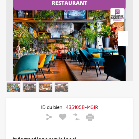
ID du bien :
435105B-MGIR