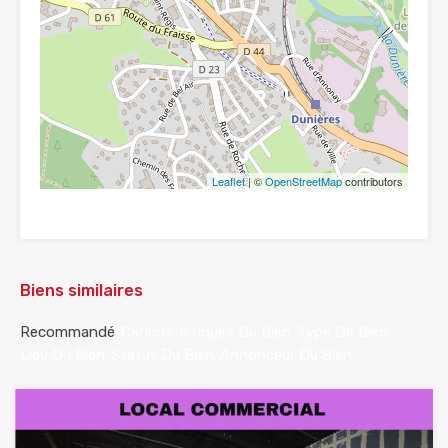
Leaflet
| ©
OpenStreetMap
contributors
Biens similaires
Recommandé
Caractéristiques Du Bien
Type De Bien
Lieu Du Bien
Statut Du Bien
Annonceur Du Bien