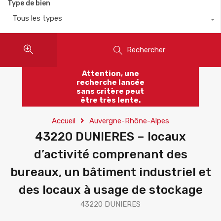
Type de bien
Tous les types
Rechercher
Attention, une
recherche lancée
sans critère peut
être très lente.
Accueil
Auvergne-Rhône-Alpes
43220 DUNIERES – locaux
d’activité comprenant des
bureaux, un bâtiment industriel et
des locaux à usage de stockage
43220 DUNIERES