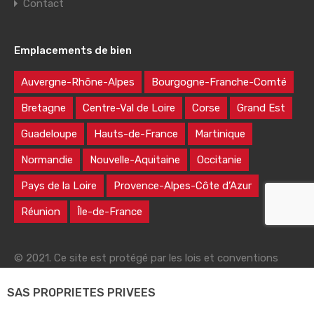
Contact
Emplacements de bien
Auvergne-Rhône-Alpes
Bourgogne-Franche-Comté
Bretagne
Centre-Val de Loire
Corse
Grand Est
Guadeloupe
Hauts-de-France
Martinique
Normandie
Nouvelle-Aquitaine
Occitanie
Pays de la Loire
Provence-Alpes-Côte d’Azur
Réunion
Île-de-France
© 2021. Ce site est protégé par les lois et conventions
nationales et internationales sur le droit d'auteur
SAS PROPRIETES PRIVEES
|