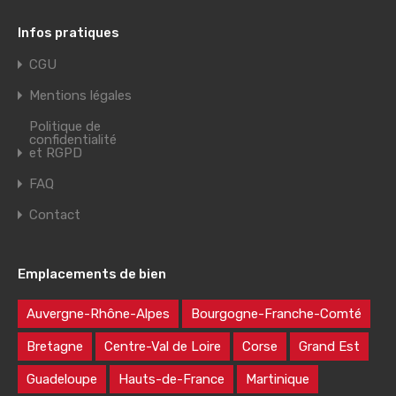
Infos pratiques
CGU
Mentions légales
Politique de
confidentialité
et RGPD
FAQ
Contact
Emplacements de bien
Auvergne-Rhône-Alpes
Bourgogne-Franche-Comté
Bretagne
Centre-Val de Loire
Corse
Grand Est
Guadeloupe
Hauts-de-France
Martinique