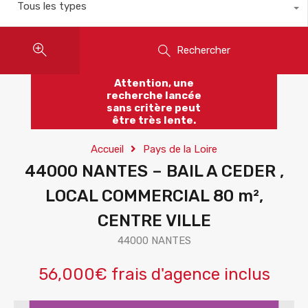
Tous les types
Rechercher
Attention, une
recherche lancée
sans critère peut
être très lente.
Accueil
Pays de la Loire
44000 NANTES – BAIL A CEDER ,
LOCAL COMMERCIAL 80 m²,
CENTRE VILLE
44000 NANTES
56,000€ frais d'agence inclus