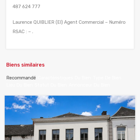
487 624 777
Laurence QUIBLIER (EI) Agent Commercial – Numéro
RSAC : – .
Biens similaires
Recommandé
Caractéristiques Du Bien
Type De Bien
Lieu Du Bien
Statut Du Bien
Annonceur Du Bien