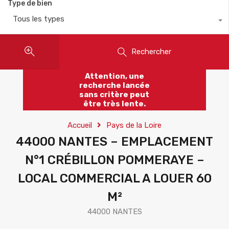
Type de bien
Tous les types
Rechercher
Attention, une
recherche lancée
sans critère peut
être très lente.
Accueil
Pays de la Loire
44000 NANTES – EMPLACEMENT
N°1 CRÉBILLON POMMERAYE –
LOCAL COMMERCIAL A LOUER 60
M²
44000 NANTES