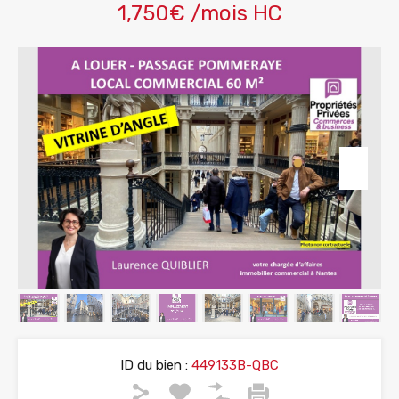
1,750€ /mois HC
ID du bien :
449133B-QBC