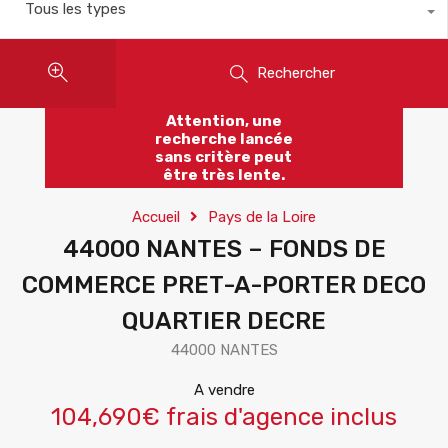
Tous les types
Rechercher
Attention, une
recherche lancée
sans critère peut
être très lente.
Accueil
Pays de la Loire
44000 NANTES – FONDS DE
COMMERCE PRET-A-PORTER DECO
QUARTIER DECRE
44000 NANTES
A vendre
104,690€ frais d'agence inclus