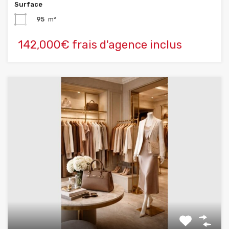
Surface
95
m²
142,000€ frais d'agence inclus