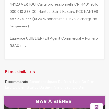
44120 VERTOU, Carte professionnelle CPI 4401 2016
000 010 388 CCI Nantes-Saint Nazaire. RCS NANTES
487 624 777 (10.20 % honoraires TTC à la charge de
l’acquéreur.)
Laurence QUIBLIER (EI) Agent Commercial – Numéro
RSAC : – .
Biens similaires
Recommandé
Caractéristiques Du Bien
Type De Bien
Lieu Du Bien
Statut Du Bien
Annonceur Du Bien