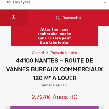
Tous les types
Rechercher
Attention, une
recherche lancée
sans critère peut
être très lente.
Accueil
Pays de la Loire
44100 NANTES – ROUTE DE
VANNES BUREAUX COMMERCIAUX
120 M² A LOUER
44100 NANTES
2,724€ /mois HC