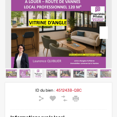
ID du bien :
451243B-QBC