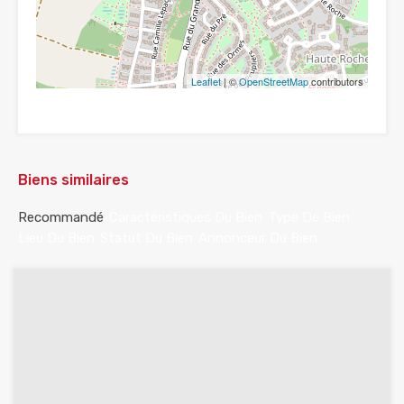
Leaflet
| ©
OpenStreetMap
contributors
Biens similaires
Recommandé
Caractéristiques Du Bien
Type De Bien
Lieu Du Bien
Statut Du Bien
Annonceur Du Bien