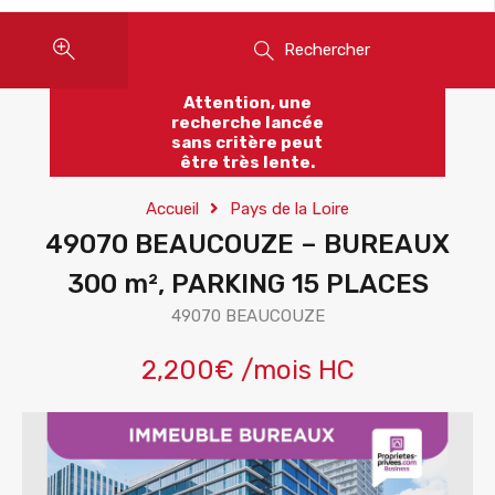
Rechercher
Attention, une
recherche lancée
sans critère peut
être très lente.
Accueil
Pays de la Loire
49070 BEAUCOUZE – BUREAUX
300 m², PARKING 15 PLACES
49070 BEAUCOUZE
2,200€ /mois HC