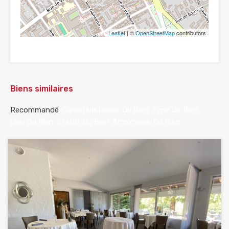
Leaflet
| ©
OpenStreetMap
contributors
Biens similaires
Recommandé
Caractéristiques Du Bien
Type De Bien
Lieu Du Bien
Statut Du Bien
Annonceur Du Bien