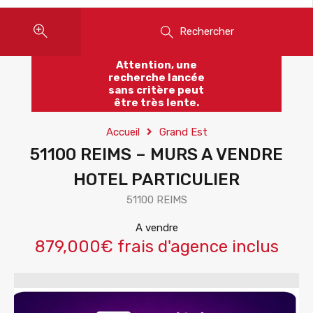
Rechercher
Attention, une
recherche lancée
sans critère peut
être très lente.
Accueil
Grand Est
51100 REIMS – MURS A VENDRE
HOTEL PARTICULIER
51100 REIMS
A vendre
879,000€ frais d'agence inclus