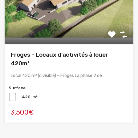
Froges – Locaux d’activités à louer
420m²
Local 420 m² (divisible) – Froges La phase 2 de…
Surface
420
m²
3,500€