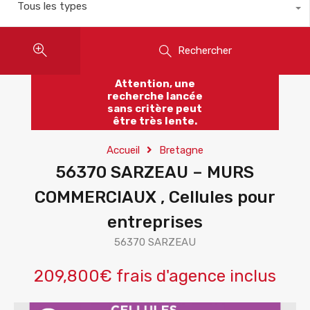
Tous les types
Rechercher
Attention, une
recherche lancée
sans critère peut
être très lente.
Accueil
Bretagne
56370 SARZEAU – MURS
COMMERCIAUX , Cellules pour
entreprises
56370 SARZEAU
209,800€ frais d'agence inclus