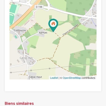
Leaflet
| ©
OpenStreetMap
contributors
Biens similaires