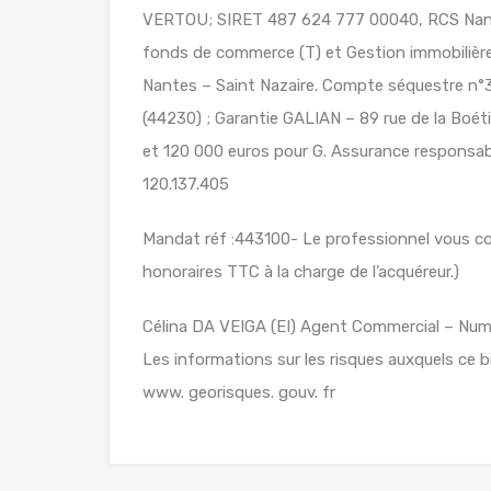
VERTOU; SIRET 487 624 777 00040, RCS Nante
fonds de commerce (T) et Gestion immobilière 
Nantes – Saint Nazaire. Compte séquestre
(44230) ; Garantie GALIAN – 89 rue de la Boét
et 120 000 euros pour G. Assurance responsabil
120.137.405
Mandat réf :443100- Le professionnel vous cons
honoraires TTC à la charge de l’acquéreur.)
Célina DA VEIGA (EI) Agent Commercial – Numé
Les informations sur les risques auxquels ce b
www. georisques. gouv. fr