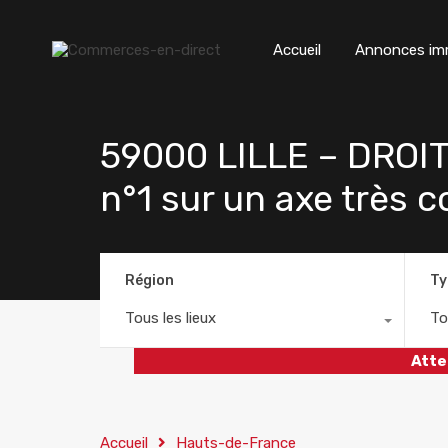
Accueil
Annonces imm
59000 LILLE – DRO
n°1 sur un axe très
Région
Ty
Tous les lieux
To
Atte
Accueil
Hauts-de-France