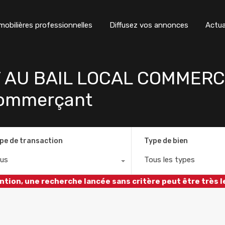
obilières professionnelles
Diffusez vos annonces
Actua
IT AU BAIL LOCAL COMMER
 commerçant
pe de transaction
Type de bien
us
Tous les types
ntion, une recherche lancée sans critère peut être très l