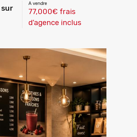
A vendre
 sur
77,000€ frais
d'agence inclus