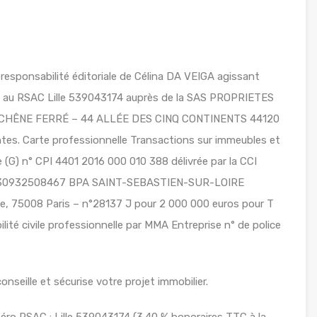
responsabilité éditoriale de Célina DA VEIGA agissant
lé au RSAC Lille 539043174 auprès de la SAS PROPRIETES
LE CHÊNE FERRÉ – 44 ALLÉE DES CINQ CONTINENTS 44120
s. Carte professionnelle Transactions sur immeubles et
(G) n° CPI 4401 2016 000 010 388 délivrée par la CCI
 n°30932508467 BPA SAINT-SEBASTIEN-SUR-LOIRE
ie, 75008 Paris – n°28137 J pour 2 000 000 euros pour T
ité civile professionnelle par MMA Entreprise n° de police
seille et sécurise votre projet immobilier.
ro RSAC : Lille 539043174 (3.40 % honoraires TTC à la