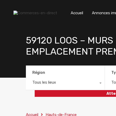
Accueil
Annonces imm
59120 LOOS – MURS
EMPLACEMENT PREM
Région
Ty
Tous les lieux
To
Atte
Accueil
Hauts-de-France