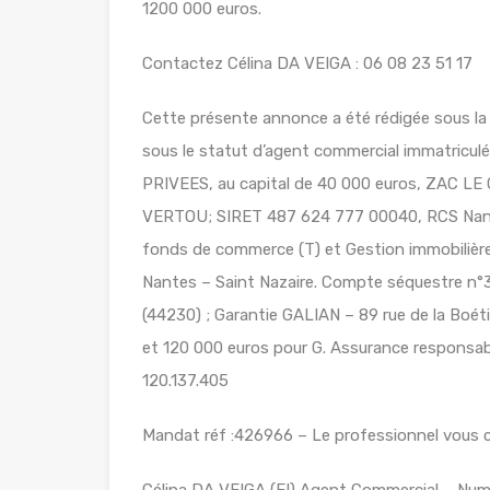
1200 000 euros.
Contactez Célina DA VEIGA : 06 08 23 51 17
Cette présente annonce a été rédigée sous la 
sous le statut d’agent commercial immatricu
PRIVEES, au capital de 40 000 euros, ZAC 
VERTOU; SIRET 487 624 777 00040, RCS Nante
fonds de commerce (T) et Gestion immobilière 
Nantes – Saint Nazaire. Compte séquestre
(44230) ; Garantie GALIAN – 89 rue de la Boét
et 120 000 euros pour G. Assurance responsabil
120.137.405
Mandat réf :426966 – Le professionnel vous con
Célina DA VEIGA (EI) Agent Commercial – Numé