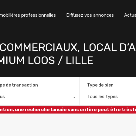
obilières professionnelles
Diffusez vos annonces
Actua
 COMMERCIAUX, LOCAL D’A
IUM LOOS / LILLE
pe de transaction
Type de bien
us
Tous les types
ntion, une recherche lancée sans critère peut être très l