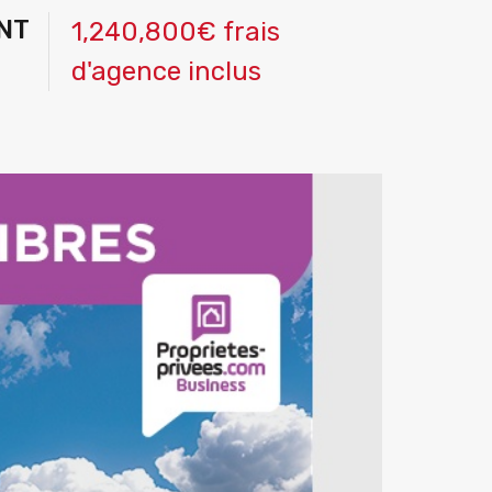
NT
1,240,800€ frais
d'agence inclus