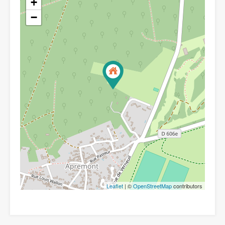
+
−
Leaflet
| ©
OpenStreetMap
contributors