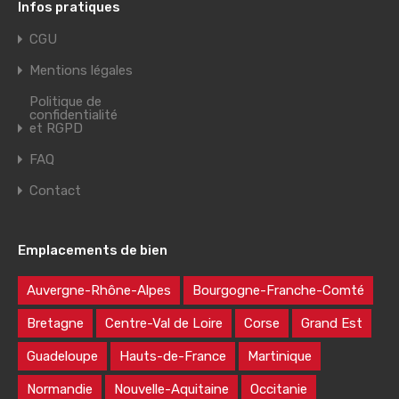
Infos pratiques
CGU
Mentions légales
Politique de
confidentialité
et RGPD
FAQ
Contact
Emplacements de bien
Auvergne-Rhône-Alpes
Bourgogne-Franche-Comté
Bretagne
Centre-Val de Loire
Corse
Grand Est
Guadeloupe
Hauts-de-France
Martinique
Normandie
Nouvelle-Aquitaine
Occitanie