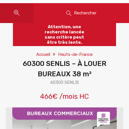
Rechercher
Attention, une
recherche lancée
sans critère peut
être très lente.
Accueil
Hauts-de-France
60300 SENLIS – À LOUER
BUREAUX 38 m²
60300 SENLIS
466€ /mois HC