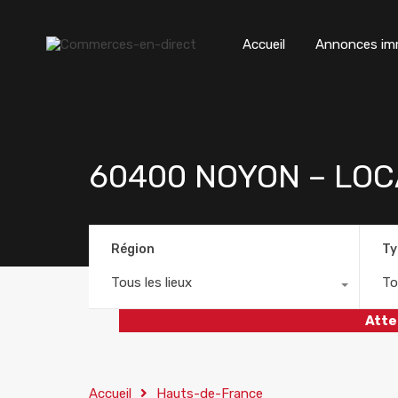
Accueil
Annonces imm
60400 NOYON – LOC
Région
Ty
Tous les lieux
To
Atte
Accueil
Hauts-de-France