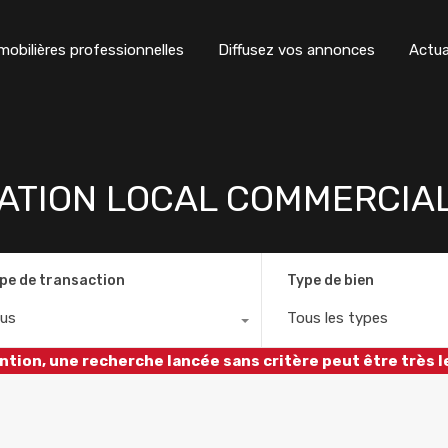
obilières professionnelles
Diffusez vos annonces
Actua
ATION LOCAL COMMERCIAL
pe de transaction
Type de bien
us
Tous les types
ntion, une recherche lancée sans critère peut être très l