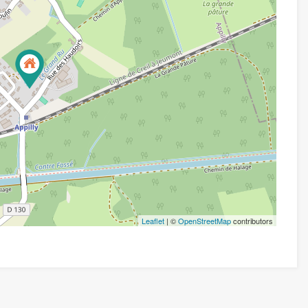
Leaflet
| ©
OpenStreetMap
contributors