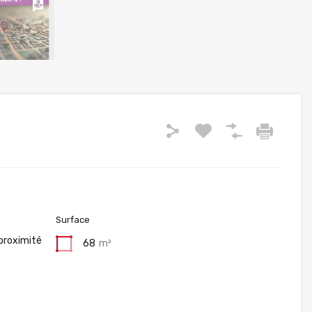
Surface
proximité
68
m²