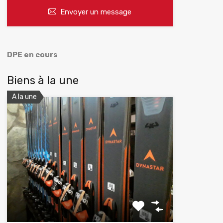
Envoyer un message
DPE en cours
Biens à la une
A la une