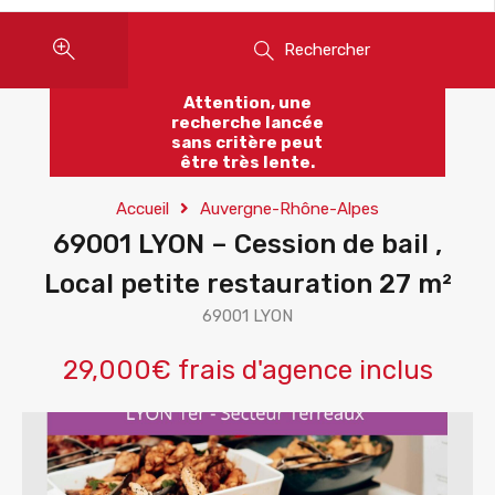
Rechercher
Attention, une
recherche lancée
sans critère peut
être très lente.
Accueil
Auvergne-Rhône-Alpes
69001 LYON – Cession de bail ,
Local petite restauration 27 m²
69001 LYON
29,000€ frais d'agence inclus