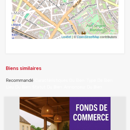
Leaflet
| ©
OpenStreetMap
contributors
Biens similaires
Recommandé
Caractéristiques Du Bien
Type De Bien
Lieu Du Bien
Statut Du Bien
Annonceur Du Bien