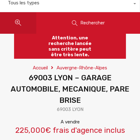
Tous les types
Rechercher
Attention, une
recherche lancée
sans critère peut
être très lente.
Accueil
Auvergne-Rhône-Alpes
69003 LYON – GARAGE
AUTOMOBILE, MECANIQUE, PARE
BRISE
69003 LYON
A vendre
225,000€ frais d'agence inclus