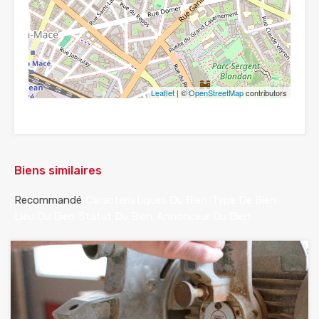
Leaflet
| ©
OpenStreetMap
contributors
Biens similaires
Recommandé
Caractéristiques Du Bien
Type De Bien
Lieu Du Bien
Statut Du Bien
Annonceur Du Bien