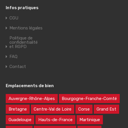
Infos pratiques
CGU
Mentions légales
Politique de
confidentialité
et RGPD
FAQ
Contact
Emplacements de bien
Auvergne-Rhône-Alpes
Bourgogne-Franche-Comté
Bretagne
Centre-Val de Loire
Corse
Grand Est
Guadeloupe
Hauts-de-France
Martinique