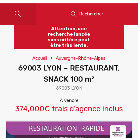
Rechercher
Attention, une
recherche lancée
sans critère peut
être très lente.
Accueil
Auvergne-Rhône-Alpes
69003 LYON – RESTAURANT,
SNACK 100 m²
69003 LYON
A vendre
374,000€ frais d'agence inclus