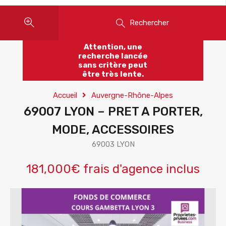
Rechercher
Attention, une
recherche lancée
sans critère peut
être très lente.
Accueil
Auvergne-Rhône-Alpes
69007 LYON – PRET A PORTER,
MODE, ACCESSOIRES
69003 LYON
181,000€ frais d'agence inclus