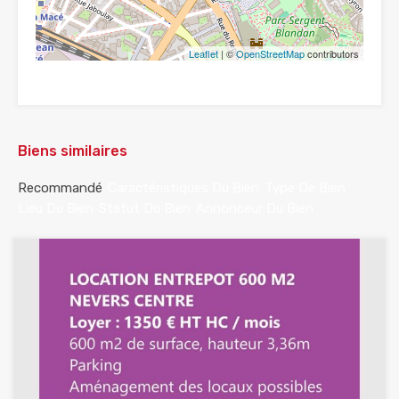
Leaflet
| ©
OpenStreetMap
contributors
Biens similaires
Recommandé
Caractéristiques Du Bien
Type De Bien
Lieu Du Bien
Statut Du Bien
Annonceur Du Bien