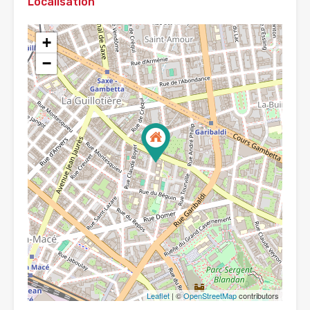
Localisation
+
−
Leaflet
| ©
OpenStreetMap
contributors