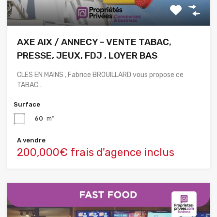
AXE AIX / ANNECY – VENTE TABAC,
PRESSE, JEUX, FDJ , LOYER BAS
CLES EN MAINS , Fabrice BROUILLARD vous propose ce
TABAC…
Surface
60
m²
A vendre
200,000€ frais d'agence inclus