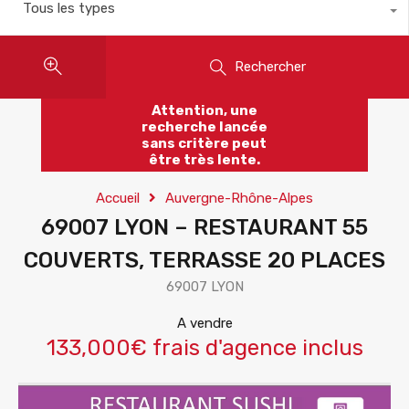
Tous les types
Rechercher
Attention, une
recherche lancée
sans critère peut
être très lente.
Accueil
Auvergne-Rhône-Alpes
69007 LYON – RESTAURANT 55
COUVERTS, TERRASSE 20 PLACES
69007 LYON
A vendre
133,000€ frais d'agence inclus