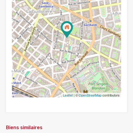
Leaflet
| ©
OpenStreetMap
contributors
Biens similaires