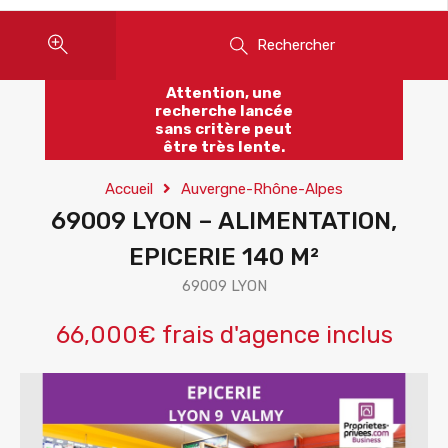
Rechercher
Attention, une
recherche lancée
sans critère peut
être très lente.
Accueil
Auvergne-Rhône-Alpes
69009 LYON – ALIMENTATION,
EPICERIE 140 M²
69009 LYON
66,000€ frais d'agence inclus