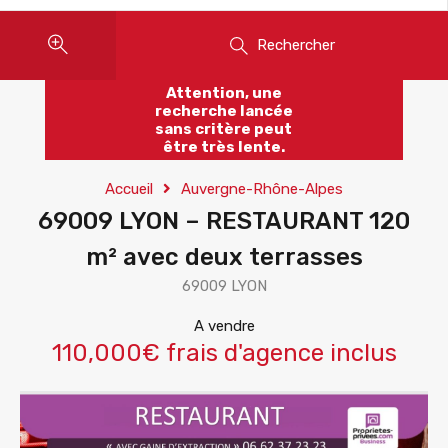
Rechercher
Attention, une
recherche lancée
sans critère peut
être très lente.
Accueil
Auvergne-Rhône-Alpes
69009 LYON – RESTAURANT 120
m² avec deux terrasses
69009 LYON
A vendre
110,000€ frais d'agence inclus