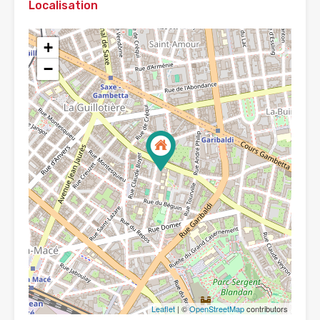
Localisation
+
−
Leaflet
| ©
OpenStreetMap
contributors