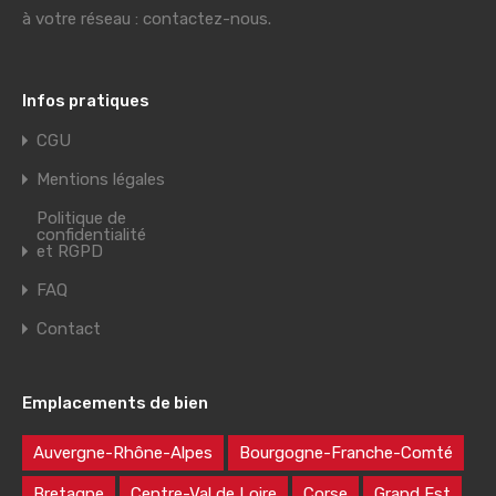
à votre réseau : contactez-nous.
Infos pratiques
CGU
Mentions légales
Politique de
confidentialité
et RGPD
FAQ
Contact
Emplacements de bien
Auvergne-Rhône-Alpes
Bourgogne-Franche-Comté
Bretagne
Centre-Val de Loire
Corse
Grand Est