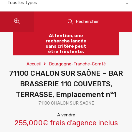
Tous les types
Rechercher
Attention, une
recherche lancée
sans critère peut
être très lente.
Accueil
Bourgogne-Franche-Comté
71100 CHALON SUR SAÔNE – BAR
BRASSERIE 110 COUVERTS,
TERRASSE, Emplacement n°1
71100 CHALON SUR SAONE
A vendre
255,000€ frais d'agence inclus