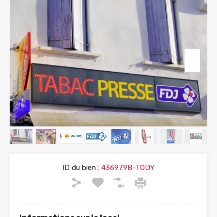
ID du bien :
436979B-TODY