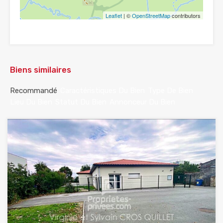
Leaflet
| ©
OpenStreetMap
contributors
Biens similaires
Recommandé
Caractéristiques Du Bien
Type De Bien
Lieu Du Bien
Statut Du Bien
Annonceur Du Bien