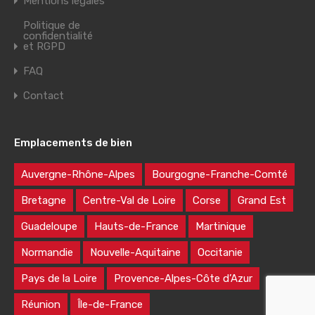
Mentions légales
Politique de
confidentialité
et RGPD
FAQ
Contact
Emplacements de bien
Auvergne-Rhône-Alpes
Bourgogne-Franche-Comté
Bretagne
Centre-Val de Loire
Corse
Grand Est
Guadeloupe
Hauts-de-France
Martinique
Normandie
Nouvelle-Aquitaine
Occitanie
Pays de la Loire
Provence-Alpes-Côte d’Azur
Réunion
Île-de-France