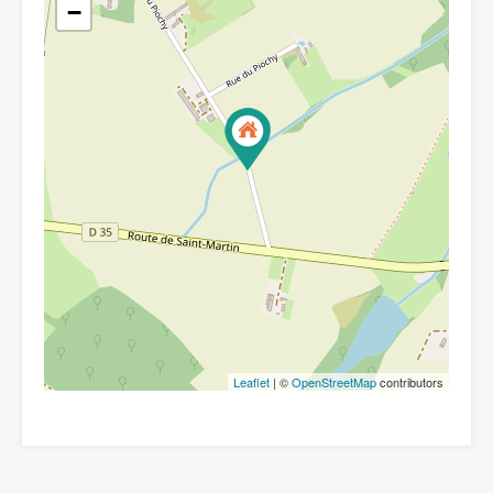
−
Leaflet
| ©
OpenStreetMap
contributors