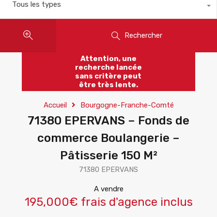
Tous les types
Rechercher
Attention, une
recherche lancée
sans critère peut
être très lente.
Accueil
Bourgogne-Franche-Comté
71380 EPERVANS – Fonds de
commerce Boulangerie –
Pâtisserie 150 M²
71380 EPERVANS
A vendre
195,000€ frais d'agence inclus