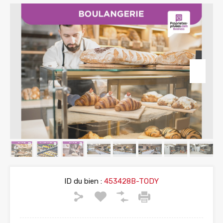
ID du bien :
453428B-TODY