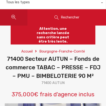
Tous les types
Rechercher
Attention, une
recherche lancée
sans critère peut
être très lente.
Accueil
Bourgogne-Franche-Comté
71400 Secteur AUTUN – Fonds de
commerce TABAC – PRESSE – FDJ
– PMU – BIMBELOTERIE 90 M²
71400 AUTUN
375,000€ frais d'agence inclus