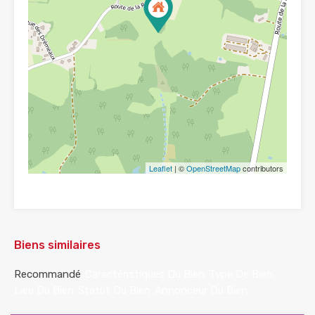
Leaflet
| ©
OpenStreetMap
contributors
Biens similaires
Recommandé
Caractéristiques Du Bien
Type De Bien
Lieu Du Bien
Statut Du Bien
Annonceur Du Bien