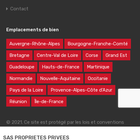
Contact
Emplacements de bien
Auvergne-Rhône-Alpes
Bourgogne-Franche-Comté
Bretagne
Centre-Val de Loire
Corse
Grand Est
Guadeloupe
Hauts-de-France
Martinique
Normandie
Nouvelle-Aquitaine
Occitanie
Pays de la Loire
Provence-Alpes-Côte d’Azur
Réunion
Île-de-France
© 2021. Ce site est protégé par les lois et conventions
nationales et internationales sur le droit d'auteur
SAS PROPRIETES PRIVEES
|