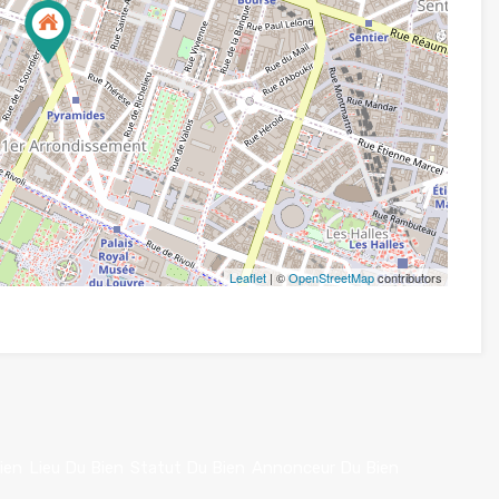
Leaflet
| ©
OpenStreetMap
contributors
ien
Lieu Du Bien
Statut Du Bien
Annonceur Du Bien