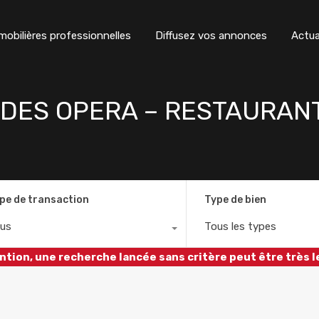
obilières professionnelles
Diffusez vos annonces
Actua
IDES OPERA – RESTAURANT
pe de transaction
Type de bien
us
Tous les types
ntion, une recherche lancée sans critère peut être très l