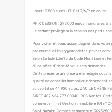
Loyer : 3.500 euros HT. Bail 3/6/9 en cours.
PRIX CESSION : 297.000 euros, honoraires à la
Le cédant privilégiera la cession des parts soc
Pour visiter et vous accompagner dans votre
par courriel à l.thiery@proprietes-privees.com.
Selon l’article L.561.5 du Code Monétaire et Fin
d’une pièce d’identité vous sera demandée.
Cette présente annonce a été rédigée sous la 
qualité de conseiller immobilier indépendant
au capital de 44 920 euros, ZAC LE CHÊNE
SIRET 487 624 777 00040, RCS Nantes. Carte 
commerce (T) et Gestion immobilière (G) n° CP
Saint Nazaire. Compte séquestre n°3093250