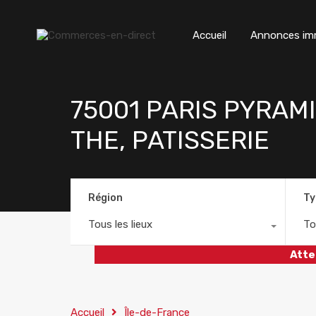
Accueil
Annonces imm
75001 PARIS PYRAM
THE, PATISSERIE
Région
Ty
Tous les lieux
To
Atte
Accueil
Île-de-France