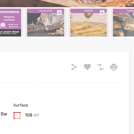
Surface
 Bar
108
m²