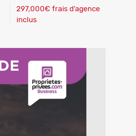
297,000€ frais d'agence
inclus