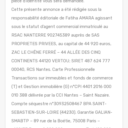
pièce d’identité vous sera demandée.
Cette présente annonce a été rédigée sous la
responsabilité éditoriale de Fatiha AMARA agissant
sous le statut d’agent commercial immatriculé au
RSAC NANTERRE 902745389 auprès de SAS
PROPRIETES PRIVEES, au capital de 44 920 euros,
ZAC LE CHÊNE FERRÉ – 44 ALLÉE DES CINQ
CONTINENTS 44120 VERTOU; SIRET 487 624 777
00040, RCS Nantes. Carte Professionnelle
Transactions sur immeubles et fonds de commerce
(T) et Gestion immobilière (G) n°CPI 4401 2016 000
010 388 délivrée par la CCI Nantes – Saint Nazaire.
Compte séquestre n°30932508467 BPA SAINT-
SEBASTIEN-SUR-LOIRE (44230). Garantie GALIAN-
SMABTP – 89 rue de la Boétie, 75008 Paris –