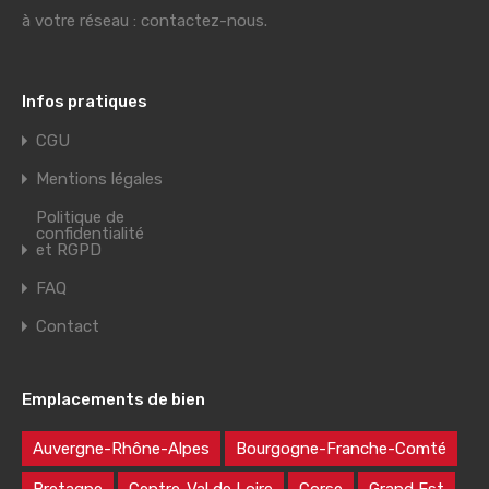
à votre réseau : contactez-nous.
Infos pratiques
CGU
Mentions légales
Politique de
confidentialité
et RGPD
FAQ
Contact
Emplacements de bien
Auvergne-Rhône-Alpes
Bourgogne-Franche-Comté