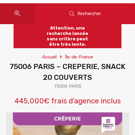
Rechercher
Attention, une
recherche lancée
sans critère peut
être très lente.
Accueil
Île-de-France
75006 PARIS – CREPERIE, SNACK
20 COUVERTS
75006 PARIS
445,000€ frais d'agence inclus