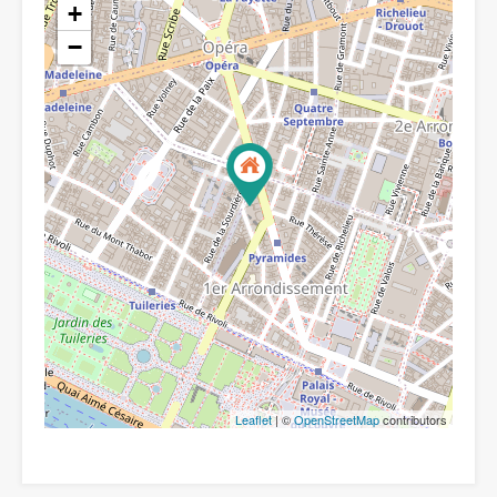
+
−
Leaflet
| ©
OpenStreetMap
contributors