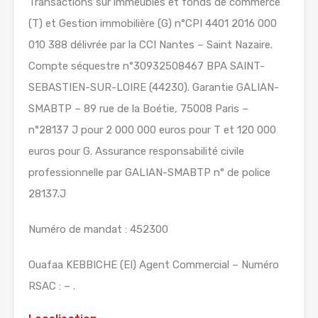
Transactions sur immeubles et fonds de commerce
(T) et Gestion immobilière (G) n°CPI 4401 2016 000
010 388 délivrée par la CCI Nantes – Saint Nazaire.
Compte séquestre n°30932508467 BPA SAINT-
SEBASTIEN-SUR-LOIRE (44230). Garantie GALIAN-
SMABTP – 89 rue de la Boétie, 75008 Paris –
n°28137 J pour 2 000 000 euros pour T et 120 000
euros pour G. Assurance responsabilité civile
professionnelle par GALIAN-SMABTP n° de police
28137.J
Numéro de mandat : 452300
Ouafaa KEBBICHE (EI) Agent Commercial – Numéro
RSAC : – .