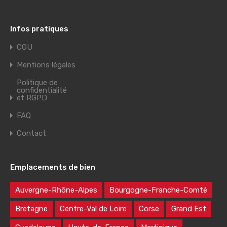
Infos pratiques
CGU
Mentions légales
Politique de
confidentialité
et RGPD
FAQ
Contact
Emplacements de bien
Auvergne-Rhône-Alpes
Bourgogne-Franche-Comté
Bretagne
Centre-Val de Loire
Corse
Grand Est