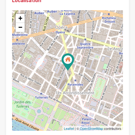
Localisation
+
−
Leaflet
| ©
OpenStreetMap
contributors