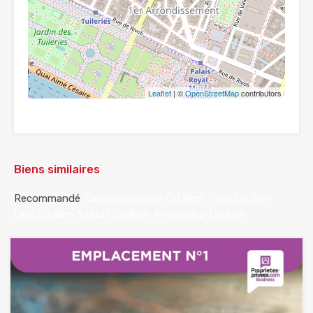
Leaflet
| ©
OpenStreetMap
contributors
Biens similaires
Recommandé
Caractéristiques Du Bien
Type De Bien
Lieu Du Bien
Statut Du Bien
Annonceur Du Bien