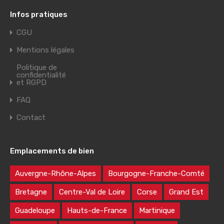
Infos pratiques
CGU
Mentions légales
Politique de
confidentialité
et RGPD
FAQ
Contact
Emplacements de bien
Auvergne-Rhône-Alpes
Bourgogne-Franche-Comté
Bretagne
Centre-Val de Loire
Corse
Grand Est
Guadeloupe
Hauts-de-France
Martinique