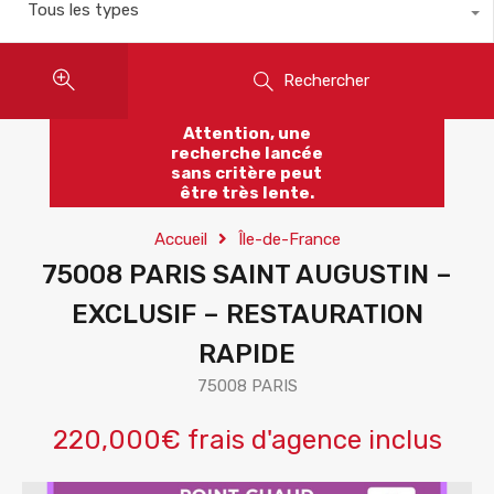
Tous les types
Rechercher
Attention, une
recherche lancée
sans critère peut
être très lente.
Accueil
Île-de-France
75008 PARIS SAINT AUGUSTIN –
EXCLUSIF – RESTAURATION
RAPIDE
75008 PARIS
220,000€ frais d'agence inclus