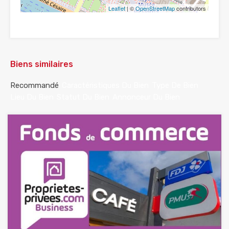
Leaflet
| ©
OpenStreetMap
contributors
Biens similaires
Recommandé
Caractéristiques Du Bien
Type De Bien
Lieu Du Bien
Statut Du Bien
Annonceur Du Bien