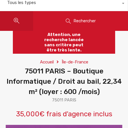
Tous les types
Rechercher
Attention, une
recherche lancée
sans critère peut
être très lente.
Accueil
Île-de-France
75011 PARIS – Boutique
Informatique / Droit au bail, 22,34
m² (loyer : 600 /mois)
75011 PARIS
35,000€ frais d'agence inclus