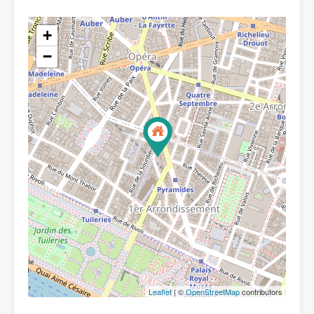
+
−
Leaflet
| ©
OpenStreetMap
contributors