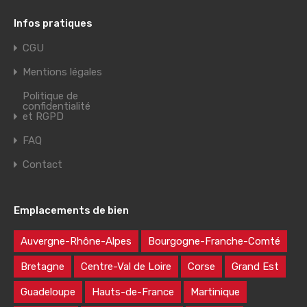
Infos pratiques
CGU
Mentions légales
Politique de
confidentialité
et RGPD
FAQ
Contact
Emplacements de bien
Auvergne-Rhône-Alpes
Bourgogne-Franche-Comté
Bretagne
Centre-Val de Loire
Corse
Grand Est
Guadeloupe
Hauts-de-France
Martinique