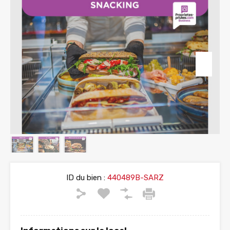
ID du bien :
440489B-SARZ