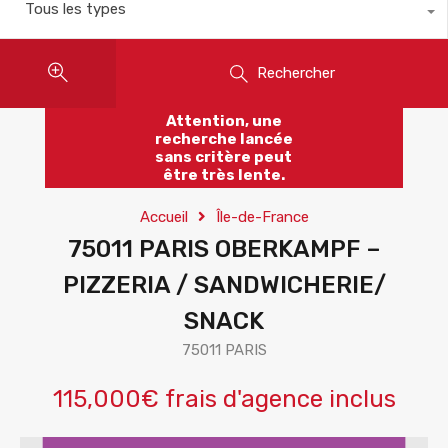
Tous les types
Rechercher
Attention, une
recherche lancée
sans critère peut
être très lente.
Accueil
Île-de-France
75011 PARIS OBERKAMPF –
PIZZERIA / SANDWICHERIE/
SNACK
75011 PARIS
115,000€ frais d'agence inclus