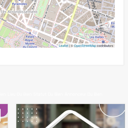
Leaflet
| ©
OpenStreetMap
contributors
ien
Lieu Du Bien
Statut Du Bien
Annonceur Du Bien