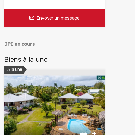
Envoyer un message
DPE en cours
Biens à la une
A la une