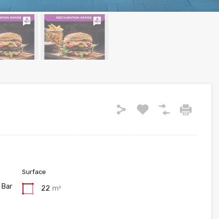
Surface
 Bar
22
m²