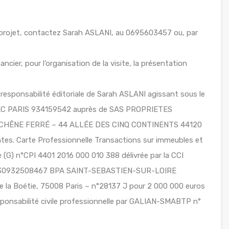
 projet, contactez Sarah ASLANI, au 0695603457 ou, par
ancier, pour l’organisation de la visite, la présentation
responsabilité éditoriale de Sarah ASLANI agissant sous le
RSAC PARIS 934159542 auprès de SAS PROPRIETES
LE CHÊNE FERRÉ – 44 ALLÉE DES CINQ CONTINENTS 44120
s. Carte Professionnelle Transactions sur immeubles et
(G) n°CPI 4401 2016 000 010 388 délivrée par la CCI
 n°30932508467 BPA SAINT-SEBASTIEN-SUR-LOIRE
 la Boétie, 75008 Paris – n°28137 J pour 2 000 000 euros
sponsabilité civile professionnelle par GALIAN-SMABTP n°