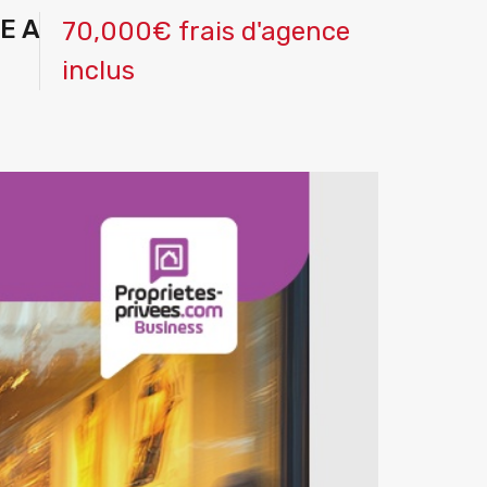
E A
70,000€ frais d'agence
inclus