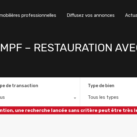
obilières professionnelles
Diffusez vos annonces
Actua
AMPF – RESTAURATION AVE
pe de transaction
Type de bien
us
Tous les types
ntion, une recherche lancée sans critère peut être très l