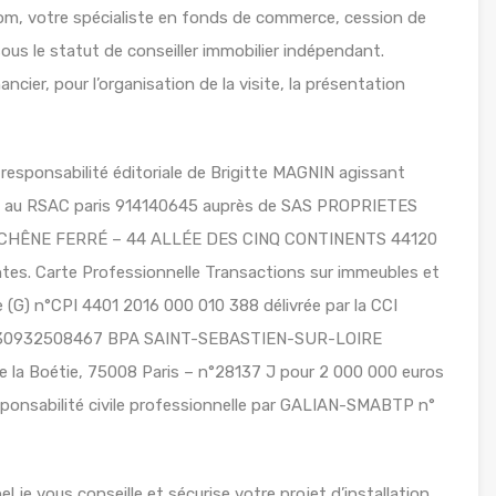
om, votre spécialiste en fonds de commerce, cession de
ous le statut de conseiller immobilier indépendant.
ancier, pour l’organisation de la visite, la présentation
responsabilité éditoriale de Brigitte MAGNIN agissant
lé au RSAC paris 914140645 auprès de SAS PROPRIETES
LE CHÊNE FERRÉ – 44 ALLÉE DES CINQ CONTINENTS 44120
s. Carte Professionnelle Transactions sur immeubles et
(G) n°CPI 4401 2016 000 010 388 délivrée par la CCI
 n°30932508467 BPA SAINT-SEBASTIEN-SUR-LOIRE
 la Boétie, 75008 Paris – n°28137 J pour 2 000 000 euros
sponsabilité civile professionnelle par GALIAN-SMABTP n°
je vous conseille et sécurise votre projet d’installation.