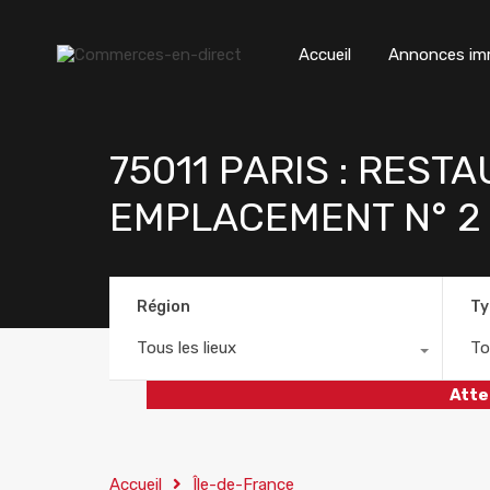
Accueil
Annonces imm
75011 PARIS : REST
EMPLACEMENT N° 2
Région
Ty
Tous les lieux
To
Atte
Accueil
Île-de-France