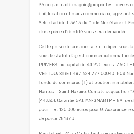
36 ou par mail b.magnin@proprietes-privees.c
bail, location et murs commerciaux, agissant s
Selon l’article L.561.5 du Code Monétaire et Fin
d’une pièce d’identité vous sera demandée.
Cette présente annonce a été rédigée sous la 
sous le statut d’agent commercial immatricu
PRIVEES, au capital de 44 920 euros, ZAC 
VERTOU; SIRET 487 624 777 00040, RCS Nante
fonds de commerce (T) et Gestion immobilière 
Nantes – Saint Nazaire. Compte séquestre
(44230). Garantie GALIAN-SMABTP – 89 rue de
pour T et 120 000 euros pour G. Assurance re
de police 28137.J
Mandat réf : 455531- En tant que professionnel 