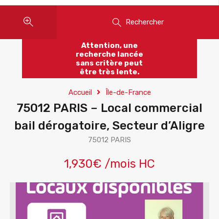
Rechercher
Attention, une
recherche lancée
sans critère peut
être très lente.
Accueil
Île-de-France
75012 PARIS – Local commercial
bail dérogatoire, Secteur d’Aligre
75012 PARIS
1,930€ /mois HC