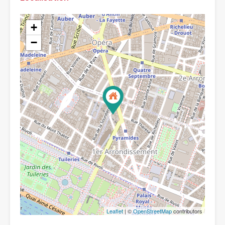
+
−
Leaflet
| ©
OpenStreetMap
contributors