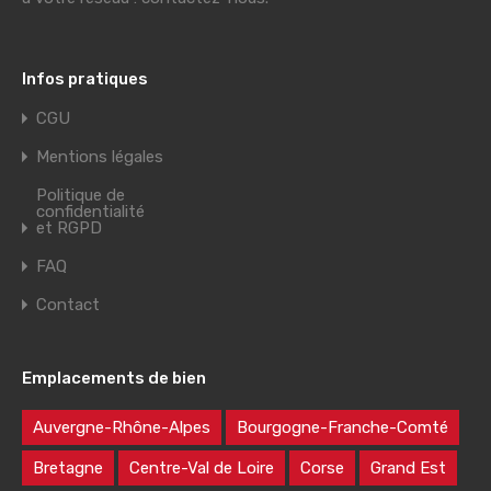
Infos pratiques
CGU
Mentions légales
Politique de
confidentialité
et RGPD
FAQ
Contact
Emplacements de bien
Auvergne-Rhône-Alpes
Bourgogne-Franche-Comté
Bretagne
Centre-Val de Loire
Corse
Grand Est