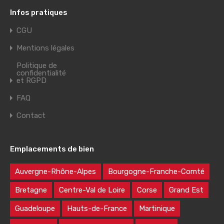
Infos pratiques
CGU
Mentions légales
Politique de
confidentialité
et RGPD
FAQ
Contact
Emplacements de bien
Auvergne-Rhône-Alpes
Bourgogne-Franche-Comté
Bretagne
Centre-Val de Loire
Corse
Grand Est
Guadeloupe
Hauts-de-France
Martinique