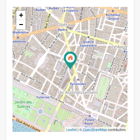
+
−
Leaflet
| ©
OpenStreetMap
contributors