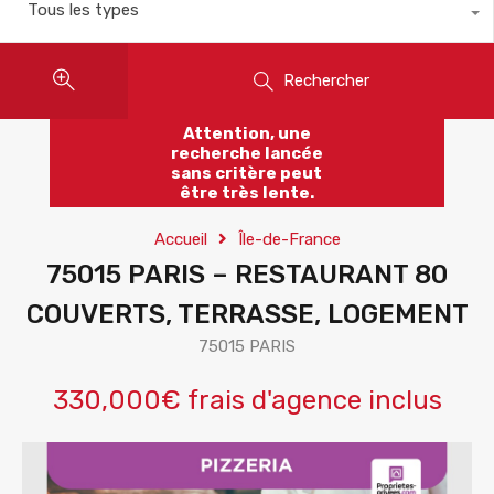
Tous les types
Rechercher
Attention, une
recherche lancée
sans critère peut
être très lente.
Accueil
Île-de-France
75015 PARIS – RESTAURANT 80
COUVERTS, TERRASSE, LOGEMENT
75015 PARIS
330,000€ frais d'agence inclus