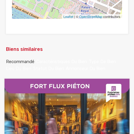
Leaflet
| ©
OpenStreetMap
contributors
Biens similaires
Recommandé
Caractéristiques Du Bien
Type De Bien
Lieu Du Bien
Statut Du Bien
Annonceur Du Bien