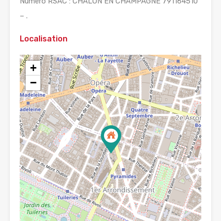
Numéro RSAC : CHALON EN CHAMPAGNE 791164510
– .
Localisation
+
−