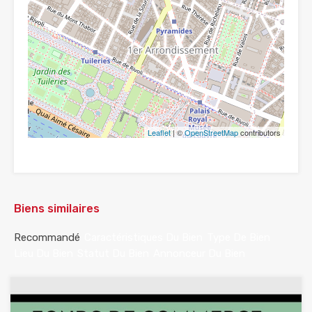
Leaflet
| ©
OpenStreetMap
contributors
Biens similaires
Recommandé
Caractéristiques Du Bien
Type De Bien
Lieu Du Bien
Statut Du Bien
Annonceur Du Bien