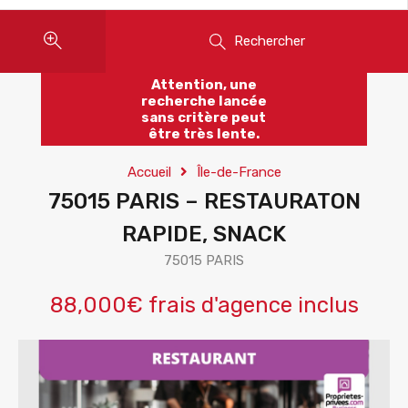
Rechercher
Attention, une
recherche lancée
sans critère peut
être très lente.
Accueil
Île-de-France
75015 PARIS – RESTAURATON
RAPIDE, SNACK
75015 PARIS
88,000€ frais d'agence inclus