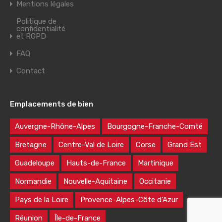
Mentions légales
Politique de
confidentialité
et RGPD
FAQ
Contact
Emplacements de bien
Auvergne-Rhône-Alpes
Bourgogne-Franche-Comté
Bretagne
Centre-Val de Loire
Corse
Grand Est
Guadeloupe
Hauts-de-France
Martinique
Normandie
Nouvelle-Aquitaine
Occitanie
Pays de la Loire
Provence-Alpes-Côte d’Azur
Réunion
Île-de-France