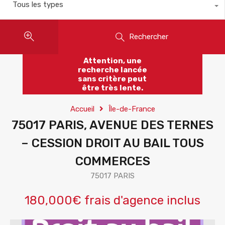
Tous les types
Rechercher
Attention, une
recherche lancée
sans critère peut
être très lente.
Accueil
Île-de-France
75017 PARIS, AVENUE DES TERNES
– CESSION DROIT AU BAIL TOUS
COMMERCES
75017 PARIS
180,000€ frais d'agence inclus