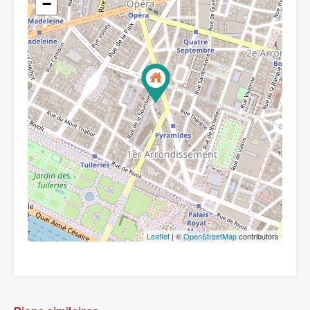
−
Leaflet
| ©
OpenStreetMap
contributors