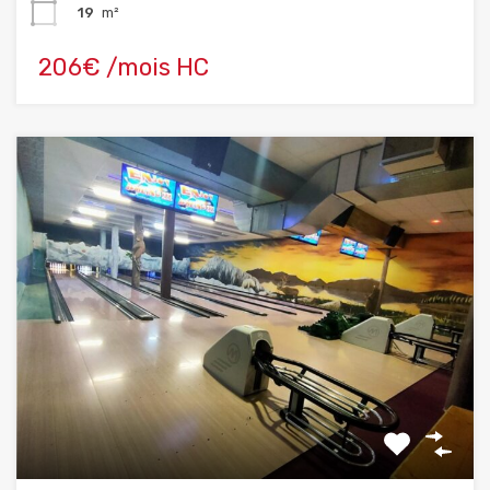
19
m²
206€ /mois HC