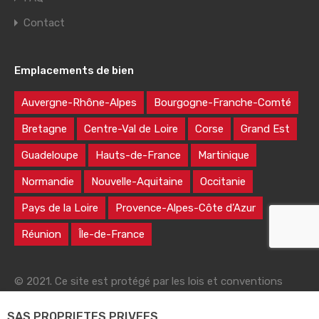
Contact
Emplacements de bien
Auvergne-Rhône-Alpes
Bourgogne-Franche-Comté
Bretagne
Centre-Val de Loire
Corse
Grand Est
Guadeloupe
Hauts-de-France
Martinique
Normandie
Nouvelle-Aquitaine
Occitanie
Pays de la Loire
Provence-Alpes-Côte d’Azur
Réunion
Île-de-France
© 2021. Ce site est protégé par les lois et conventions
nationales et internationales sur le droit d'auteur
SAS PROPRIETES PRIVEES