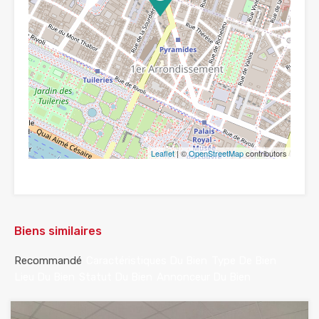
Leaflet
| ©
OpenStreetMap
contributors
Biens similaires
Recommandé
Caractéristiques Du Bien
Type De Bien
Lieu Du Bien
Statut Du Bien
Annonceur Du Bien