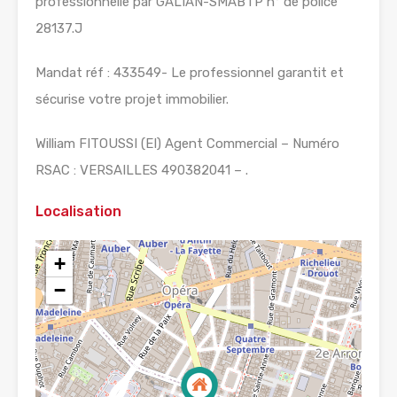
professionnelle par GALIAN-SMABTP n° de police
28137.J
Mandat réf : 433549- Le professionnel garantit et
sécurise votre projet immobilier.
William FITOUSSI (EI) Agent Commercial – Numéro
RSAC : VERSAILLES 490382041 – .
Localisation
+
−