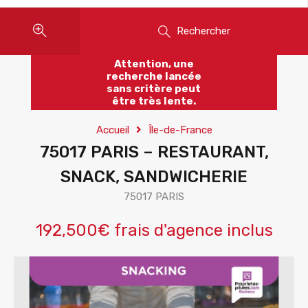
Rechercher
Attention, une
recherche lancée
sans critère peut
être très lente.
Accueil
Île-de-France
75017 PARIS – RESTAURANT,
SNACK, SANDWICHERIE
75017 PARIS
192,500€ frais d'agence inclus