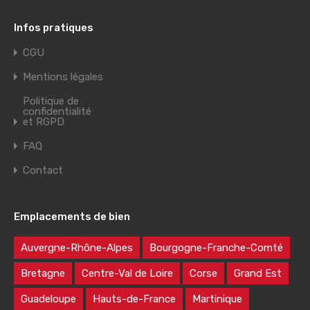
Infos pratiques
CGU
Mentions légales
Politique de
confidentialité
et RGPD
FAQ
Contact
Emplacements de bien
Auvergne-Rhône-Alpes
Bourgogne-Franche-Comté
Bretagne
Centre-Val de Loire
Corse
Grand Est
Guadeloupe
Hauts-de-France
Martinique