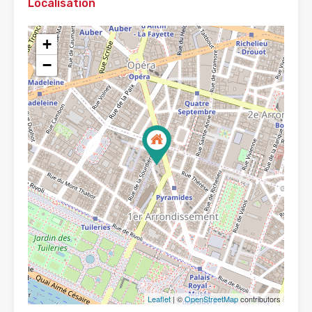
Localisation
+
−
Leaflet
| ©
OpenStreetMap
contributors