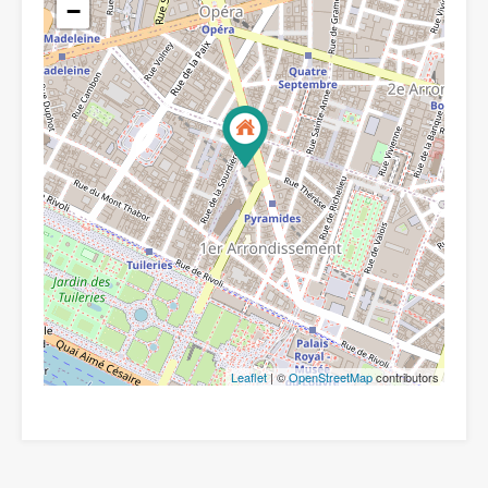
−
Leaflet
| ©
OpenStreetMap
contributors