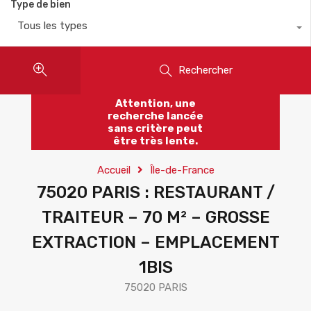
Type de bien
Tous les types
Rechercher
Attention, une
recherche lancée
sans critère peut
être très lente.
Accueil
Île-de-France
75020 PARIS : RESTAURANT /
TRAITEUR – 70 M² – GROSSE
EXTRACTION – EMPLACEMENT
1BIS
75020 PARIS