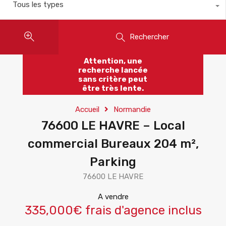
Tous les types
Rechercher
Attention, une
recherche lancée
sans critère peut
être très lente.
Accueil
Normandie
76600 LE HAVRE – Local
commercial Bureaux 204 m²,
Parking
76600 LE HAVRE
A vendre
335,000€ frais d'agence inclus