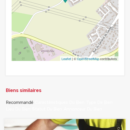
Leaflet
| ©
OpenStreetMap
contributors
Biens similaires
Recommandé
Caractéristiques Du Bien
Type De Bien
Lieu Du Bien
Statut Du Bien
Annonceur Du Bien