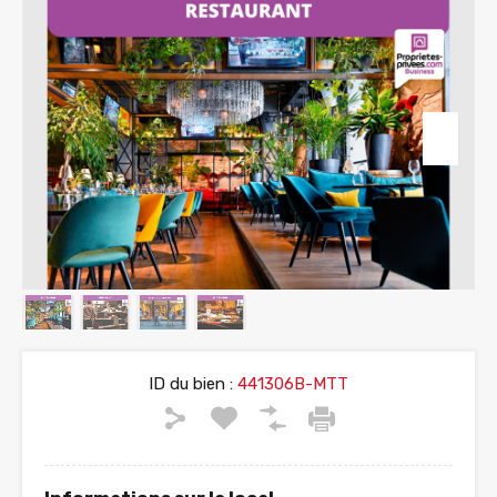
ID du bien :
441306B-MTT