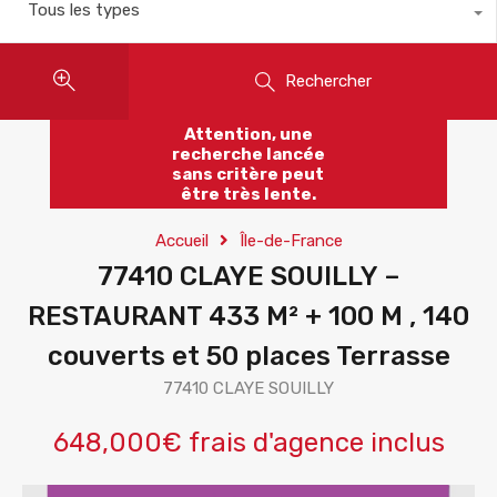
Tous les types
Rechercher
Attention, une
recherche lancée
sans critère peut
être très lente.
Accueil
Île-de-France
77410 CLAYE SOUILLY –
RESTAURANT 433 M² + 100 M , 140
couverts et 50 places Terrasse
77410 CLAYE SOUILLY
648,000€ frais d'agence inclus