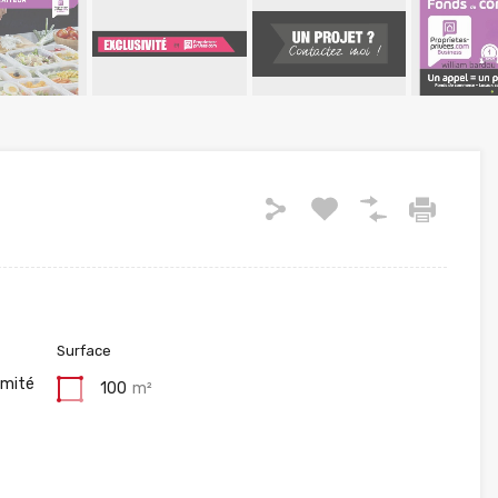
Surface
imité
100
m²