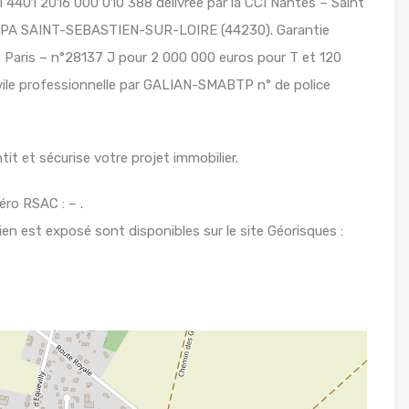
 4401 2016 000 010 388 délivrée par la CCI Nantes – Saint
BPA SAINT-SEBASTIEN-SUR-LOIRE (44230). Garantie
Paris – n°28137 J pour 2 000 000 euros pour T et 120
ivile professionnelle par GALIAN-SMABTP n° de police
it et sécurise votre projet immobilier.
ro RSAC : – .
ien est exposé sont disponibles sur le site Géorisques :