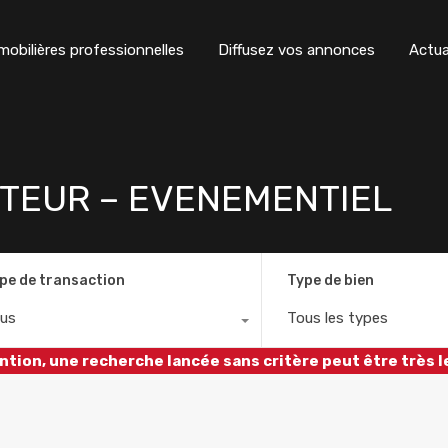
obilières professionnelles
Diffusez vos annonces
Actua
AITEUR – EVENEMENTIEL
pe de transaction
Type de bien
us
Tous les types
ntion, une recherche lancée sans critère peut être très l