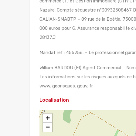
commerce (T) et Gestion immobilière (G) n°CPI
Nazaire. Compte séquestre n°30932508467 
GALIAN-SMABTP – 89 rue de la Boétie, 75008 
000 euros pour G. Assurance responsabilité c
28137.J
Mandat réf : 455256. – Le professionnel garant
William BARDOU (EI) Agent Commercial – Numé
Les informations sur les risques auxquels ce b
www. georisques. gouv. fr
Localisation
+
−