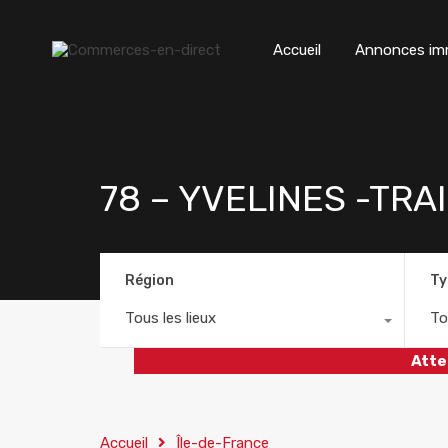
Accueil
Annonces imm
78 – YVELINES -TR
Région
Ty
Tous les lieux
To
Atte
Accueil
Île-de-France