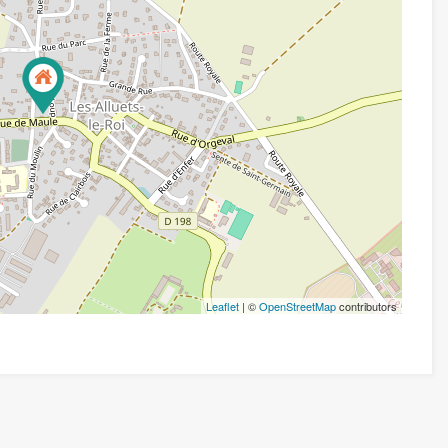
Leaflet
| ©
OpenStreetMap
contributors