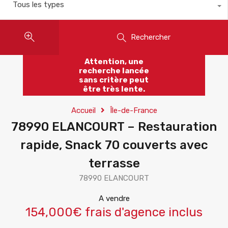
Tous les types
Rechercher
Attention, une
recherche lancée
sans critère peut
être très lente.
Accueil
Île-de-France
78990 ELANCOURT – Restauration
rapide, Snack 70 couverts avec
terrasse
78990 ELANCOURT
A vendre
154,000€ frais d'agence inclus