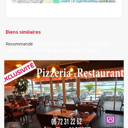
Leaflet
| ©
OpenStreetMap
contributors
Biens similaires
Recommandé
Caractéristiques Du Bien
Type De Bien
Lieu Du Bien
Statut Du Bien
Annonceur Du Bien